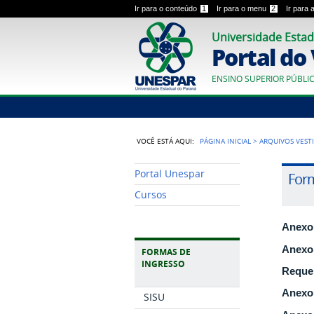
Ir para o conteúdo
1
Ir para o menu
2
Ir para
Universidade Estad
Portal do
ENSINO SUPERIOR PÚBLI
VOCÊ ESTÁ AQUI:
PÁGINA INICIAL
>
ARQUIVOS VEST
Portal Unespar
Form
Cursos
Anexo
Anexo 
FORMAS DE
INGRESSO
Reque
Anexo 
SISU