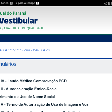
 a busca
3
Ir para o rodapé
4
ACESS
ual do Paraná
 Vestibular
CO, GRATUITO E DE QUALIDADE
IBULAR 2025/2026
>
CAPA - FORMULÁRIOS
ulários
 IV - Laudo Médico Comprovação PCD
II - Autodeclaração Étnico-Racial
rimento de Uso de Nome Social
V - Termo de Autorização de Uso de Imagem e Voz