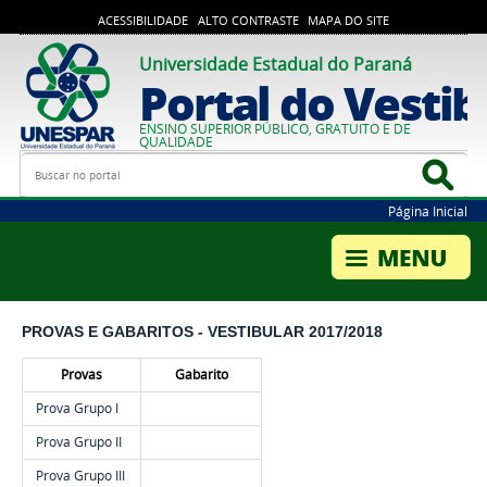
ACESSIBILIDADE
ALTO CONTRASTE
MAPA DO SITE
Universidade Estadual do Paraná
Portal do Vestib
ENSINO SUPERIOR PÚBLICO, GRATUITO E DE
QUALIDADE
Busca
Bus
Página Inicial
PROVAS E GABARITOS - VESTIBULAR 2017/2018
Provas
Gabarito
Prova Grupo I
Prova Grupo II
Prova Grupo III