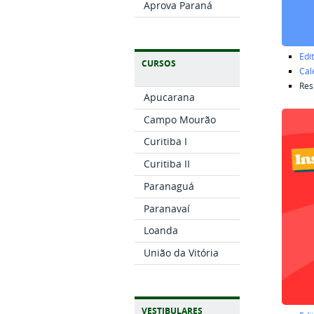
Aprova Paraná
Edit
CURSOS
Cal
Res
Apucarana
Campo Mourão
Curitiba I
Curitiba II
Paranaguá
Paranavaí
Loanda
União da Vitória
VESTIBULARES