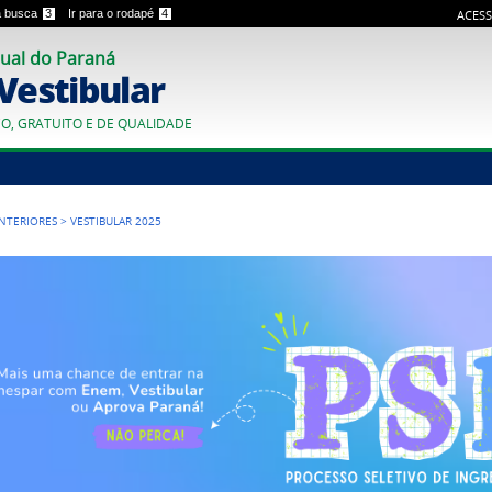
 a busca
3
Ir para o rodapé
4
ACESS
ual do Paraná
 Vestibular
CO, GRATUITO E DE QUALIDADE
ANTERIORES
>
VESTIBULAR 2025