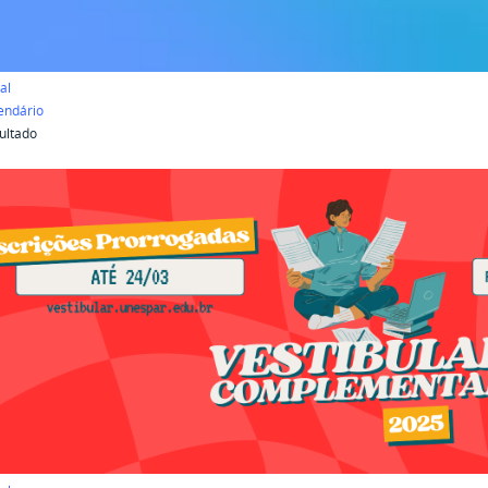
al
endário
ultado