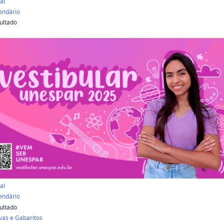
al
endário
ultado
al
endário
ultado
vas e Gabaritos