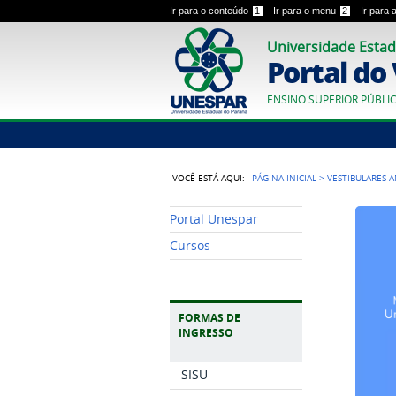
Ir para o conteúdo
1
Ir para o menu
2
Ir para
Universidade Estad
Portal do
ENSINO SUPERIOR PÚBLI
VOCÊ ESTÁ AQUI:
PÁGINA INICIAL
>
VESTIBULARES 
Portal Unespar
Cursos
FORMAS DE
INGRESSO
SISU