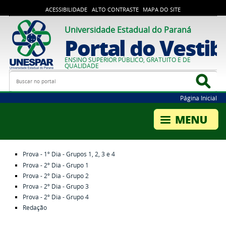
ACESSIBILIDADE
ALTO CONTRASTE
MAPA DO SITE
Universidade Estadual do Paraná
Portal do Vestib
ENSINO SUPERIOR PÚBLICO, GRATUITO E DE
QUALIDADE
Busca
Bus
Página Inicial
Prova - 1º Dia - Grupos 1, 2, 3 e 4
Prova - 2º Dia - Grupo 1
Prova - 2º Dia - Grupo 2
Prova - 2º Dia - Grupo 3
Prova - 2º Dia - Grupo 4
Redação