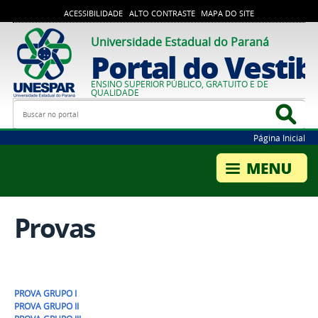
ACESSIBILIDADE
ALTO CONTRASTE
MAPA DO SITE
Universidade Estadual do Paraná
Portal do Vestib
ENSINO SUPERIOR PÚBLICO, GRATUITO E DE
QUALIDADE
Busca
Bus
Página Inicial
Provas
PROVA GRUPO I
PROVA GRUPO II