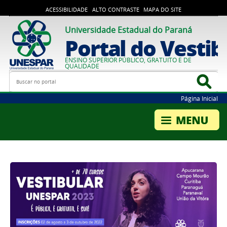
ACESSIBILIDADE
ALTO CONTRASTE
MAPA DO SITE
Universidade Estadual do Paraná
Portal do Vestib
ENSINO SUPERIOR PÚBLICO, GRATUITO E DE
QUALIDADE
Busca
Bus
Página Inicial