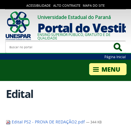
ACESSIBILIDADE
ALTO CONTRASTE
MAPA DO SITE
Universidade Estadual do Paraná
Portal do Vestib
ENSINO SUPERIOR PÚBLICO, GRATUITO E DE
QUALIDADE
Busca
Bus
Página Inicial
Edital
Edital PS2 - PROVA DE REDAÇÃO2.pdf
— 344 KB