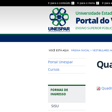
Ir para o conteúdo
1
Ir para o menu
2
Ir para
Universidade Estad
Portal do
ENSINO SUPERIOR PÚBLI
VOCÊ ESTÁ AQUI:
PÁGINA INICIAL
>
VESTIBULARES 
Qua
Portal Unespar
Cursos
Quadro
FORMAS DE
INGRESSO
SISU