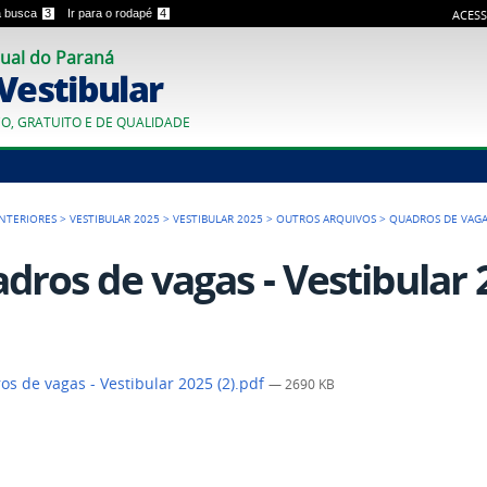
 a busca
3
Ir para o rodapé
4
ACESS
ual do Paraná
 Vestibular
CO, GRATUITO E DE QUALIDADE
ANTERIORES
>
VESTIBULAR 2025
>
VESTIBULAR 2025
>
OUTROS ARQUIVOS
>
QUADROS DE VAGAS
dros de vagas - Vestibular 2
s de vagas - Vestibular 2025 (2).pdf
— 2690 KB