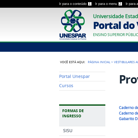
Ir para o conteúdo
1
Ir para o menu
2
Ir para
Universidade Estad
Portal do
ENSINO SUPERIOR PÚBLI
VOCÊ ESTÁ AQUI:
PÁGINA INICIAL
>
VESTIBULARES 
Pro
Portal Unespar
Cursos
Caderno de
FORMAS DE
Caderno de
INGRESSO
Gabarito D
SISU