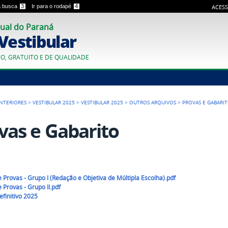
 a busca
3
Ir para o rodapé
4
ACESS
ual do Paraná
 Vestibular
CO, GRATUITO E DE QUALIDADE
ANTERIORES
>
VESTIBULAR 2025
>
VESTIBULAR 2025
>
OUTROS ARQUIVOS
>
PROVAS E GABARI
vas e Gabarito
 Provas - Grupo I (Redação e Objetiva de Múltipla Escolha).pdf
 Provas - Grupo II.pdf
efinitivo 2025