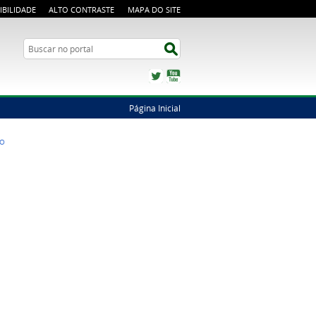
IBILIDADE
ALTO CONTRASTE
MAPA DO SITE
Busca
Buscar no portal
Twitter
YouTube
Página Inicial
TO