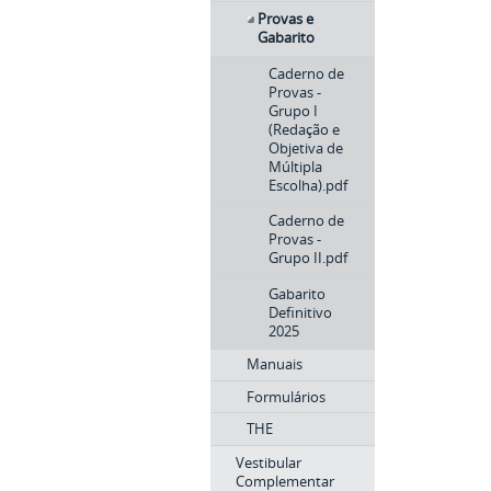
Provas e
Gabarito
Caderno de
Provas -
Grupo I
(Redação e
Objetiva de
Múltipla
Escolha).pdf
Caderno de
Provas -
Grupo II.pdf
Gabarito
Definitivo
2025
Manuais
Formulários
THE
Vestibular
Complementar