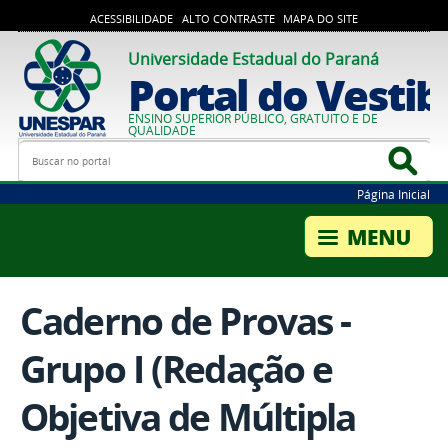
ACESSIBILIDADE
ALTO CONTRASTE
MAPA DO SITE
Universidade Estadual do Paraná
Portal do Vestib
ENSINO SUPERIOR PÚBLICO, GRATUITO E DE
QUALIDADE
Busca
Bus
Página Inicial
Caderno de Provas -
Grupo I (Redação e
Objetiva de Múltipla